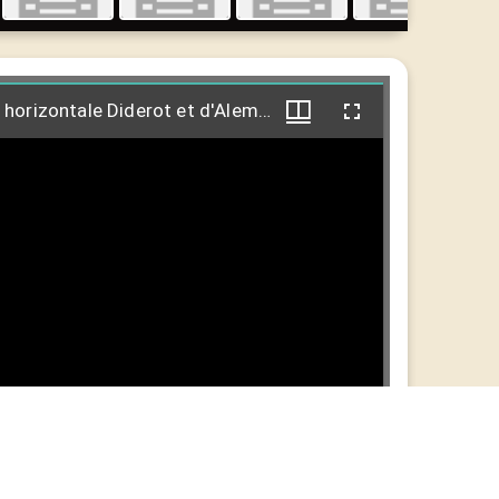
ur
Horloge d'édifice horizontale Diderot et d'Alembert
 horizontale Diderot et d'Alembert