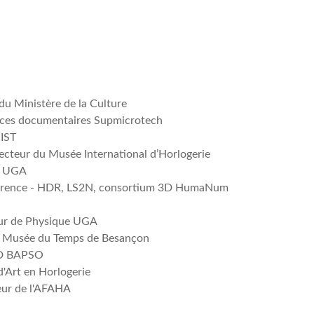
du Ministère de la Culture
urces documentaires Supmicrotech
NIST
recteur du Musée International d’Horlogerie
 - UGA
férence - HDR, LS2N, consortium 3D HumaNum
eur de Physique UGA
du Musée du Temps de Besançon
DGD BAPSO
d'Art en Horlogerie
eur de l'AFAHA