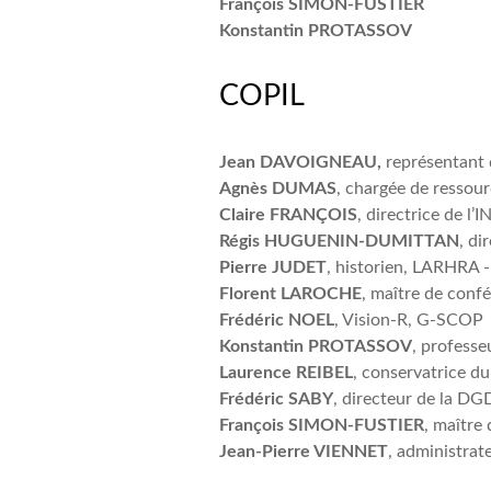
François SIMON-FUSTIER
Konstantin PROTASSOV
COPIL
Jean DAVOIGNEAU,
représentant 
Agnès DUMAS
, chargée de resso
Claire FRANÇOIS
, directrice de l’I
Régis HUGUENIN-DUMITTAN
, di
Pierre JUDET
, historien, LARHRA
Florent LAROCHE
, maître de con
Frédéric NOEL
, Vision-R, G-SCOP
Konstantin PROTASSOV
, profess
Laurence REIBEL
, conservatrice 
Frédéric SABY
, directeur de la 
François SIMON-FUSTIER
, maître 
Jean-Pierre VIENNET
, administrat