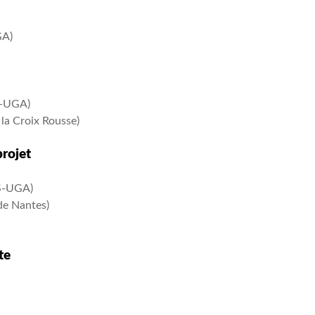
A)
S-UGA)
la Croix Rousse)
projet
S-UGA)
de Nantes)
te