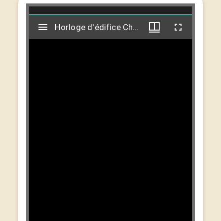
Visualiseur
Horloge d'édifice Charvet-Delorme (Versailles, Notre-Dame)
Horloge d'édifice Charvet-Delorme (Versailles, Notre-Dame)
Mirador